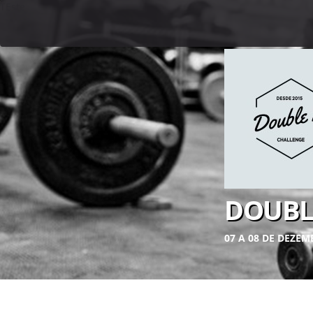
TEste
DOUBL
07 A 08 DE DEZE